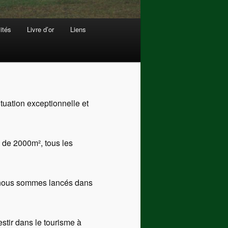
ités
Livre d’or
Liens
tuation exceptionnelle et
é de 2000m², tous les
s nous sommes lancés dans
stir dans le tourisme à