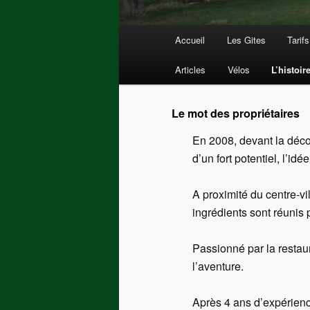
Menu principal
Accueil
Les Gites
Tarifs
Aller au contenu principal
Articles
Vélos
L’histoir
Le mot des propriétaires
En 2008, devant la déco
d’un fort potentiel, l’i
A proximité du centre-vi
ingrédients sont réunis 
Passionné par la resta
l’aventure.
Après 4 ans d’expérience